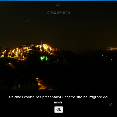
24
cielo sereno
Oggi
Usiamo i cookie per presentarvi il nostro sito nel migliore dei
modi.
HOME
CONTATTI
LINK
FRANÇAIS
ITALIANO
ENGLISH
Ok