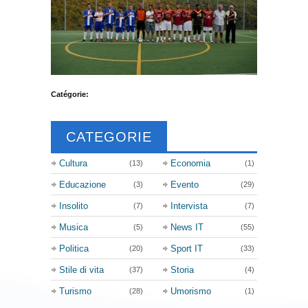
Catégorie:
CATEGORIE
Cultura
Economia
(13)
(1)
Educazione
Evento
(3)
(29)
Insolito
Intervista
(7)
(7)
Musica
News IT
(5)
(55)
Politica
Sport IT
(20)
(33)
Stile di vita
Storia
(37)
(4)
Turismo
Umorismo
(28)
(1)