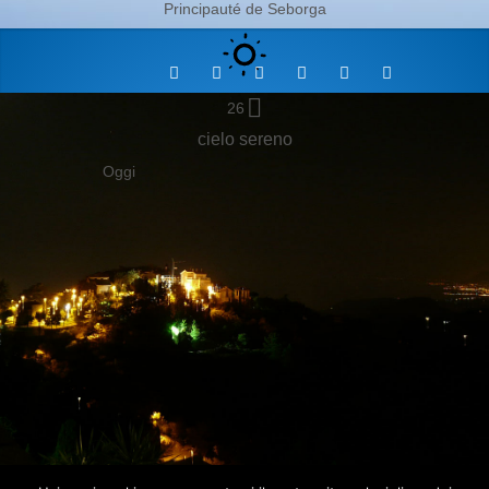
Principauté de Seborga
26
cielo sereno
Oggi