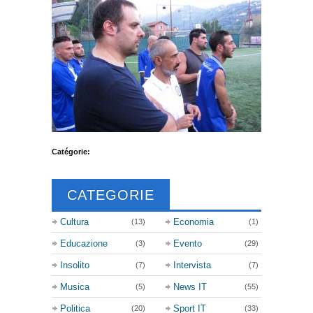
Catégorie:
CATEGORIE
Cultura
Economia
(13)
(1)
Educazione
Evento
(3)
(29)
Insolito
Intervista
(7)
(7)
Musica
News IT
(5)
(55)
Politica
Sport IT
(20)
(33)