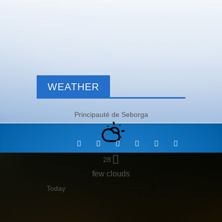
WEATHER
Principauté de Seborga
28
few clouds
Today