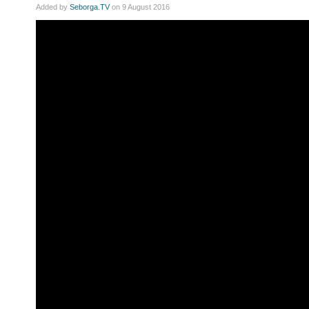
Added by
Seborga.TV
on 9 August 2016