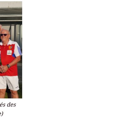
és des
e)