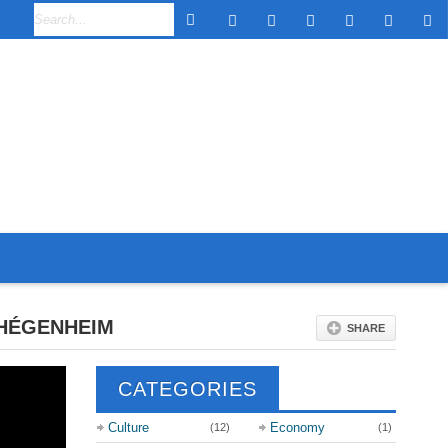
 HÉGENHEIM
SHARE
CATEGORIES
Culture
Economy
(12)
(1)