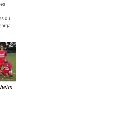
les
es du
eborga
nheim