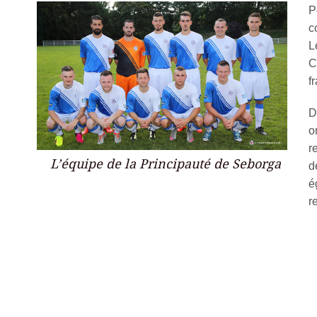
P
c
L
C
f
D
o
r
L’équipe de la Principauté de Seborga
d
é
r