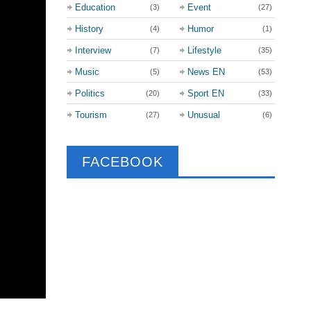
Education
Event
(3)
(27)
History
Humor
(4)
(1)
Interview
Lifestyle
(7)
(35)
Music
News EN
(5)
(53)
Politics
Sport EN
(20)
(33)
Tourism
Unusual
(27)
(6)
FACEBOOK