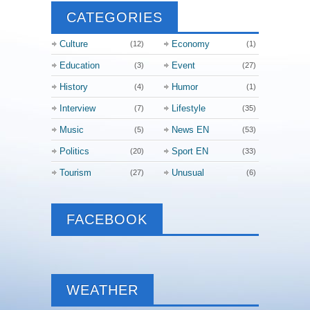
CATEGORIES
Culture
Economy
(12)
(1)
Education
Event
(3)
(27)
History
Humor
(4)
(1)
Interview
Lifestyle
(7)
(35)
Music
News EN
(5)
(53)
Politics
Sport EN
(20)
(33)
Tourism
Unusual
(27)
(6)
FACEBOOK
WEATHER