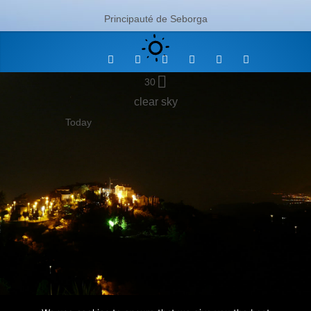
Principauté de Seborga
30
clear sky
Today