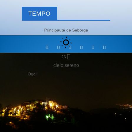
TEMPO
Principauté de Seborga
26
cielo sereno
Oggi