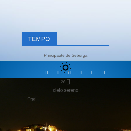
TEMPO
Principauté de Seborga
26
cielo sereno
Oggi