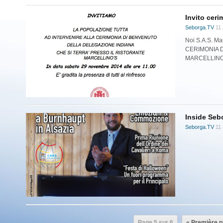
Invito cer
Seborga.TV
11 
Noi S.A.S. M
CERIMONIA 
MARCELLINO’S
Inside Seb
Seborga.TV
11 
Page 5 sur 6
« Première 