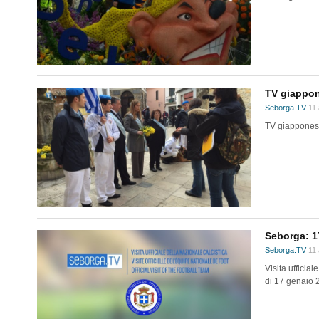
TV giappo
Seborga.TV
11 
TV giapponese
Seborga: 17
Seborga.TV
11 
Visita ufficia
di 17 genaio 2