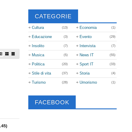
CATEGORIE
Cultura
Economia
(13)
(1)
Educazione
Evento
(3)
(29)
Insolito
Intervista
(7)
(7)
Musica
News IT
(5)
(55)
Politica
Sport IT
(20)
(33)
Stile di vita
Storia
(37)
(4)
Turismo
Umorismo
(28)
(1)
FACEBOOK
.45)