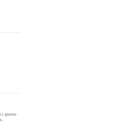
 I, giornio
...