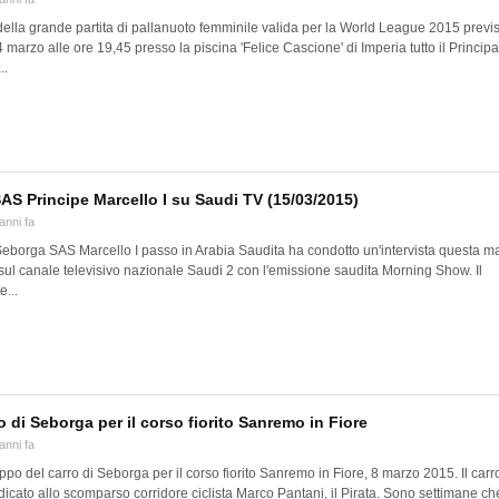
della grande partita di pallanuoto femminile valida per la World League 2015 previ
 marzo alle ore 19,45 presso la piscina 'Felice Cascione' di Imperia tutto il Principa
..
SAS Principe Marcello I su Saudi TV (15/03/2015)
anni fa
 Seborga SAS Marcello I passo in Arabia Saudita ha condotto un'intervista questa ma
sul canale televisivo nazionale Saudi 2 con l'emissione saudita Morning Show. Il
...
to di Seborga per il corso fiorito Sanremo in Fiore
anni fa
uppo del carro di Seborga per il corso fiorito Sanremo in Fiore, 8 marzo 2015. Il carro 
cato allo scomparso corridore ciclista Marco Pantani, il Pirata. Sono settimane che