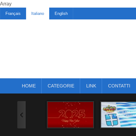
Array
Français
Italiano
English
HOME
CATEGORIE
LINK
CONTATTI