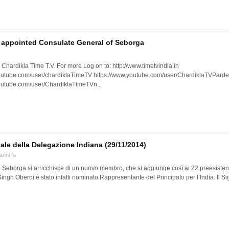
i appointed Consulate General of Seborga
Chardikla Time T.V. For more Log on to: http://www.timetvindia.in
outube.com/user/chardiklaTimeTV https://www.youtube.com/user/ChardiklaTVPard
outube.com/user/ChardiklaTimeTVn...
ciale della Delegazione Indiana (29/11/2014)
anni fa
di Seborga si arricchisce di un nuovo membro, che si aggiunge così ai 22 preesistenti
ingh Oberoi è stato infatti nominato Rappresentante del Principato per l’India. Il Sig