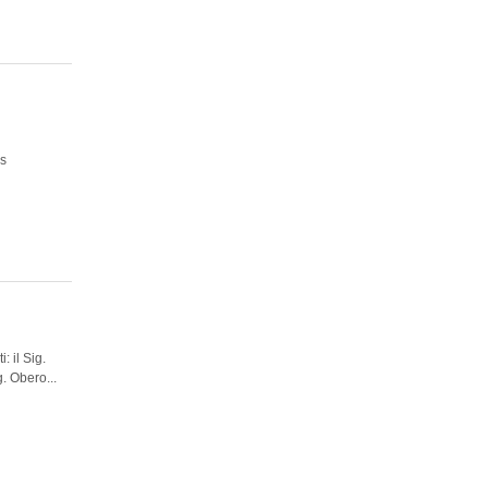
es
: il Sig.
. Obero...