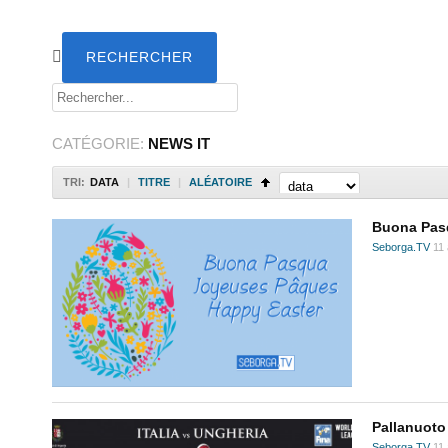
CATÉGORIE:
NEWS IT
TRI:
DATA
|
TITRE
|
ALÉATOIRE
Buona Pas
Seborga.TV
11 
Pallanuoto
Seborga.TV
11 