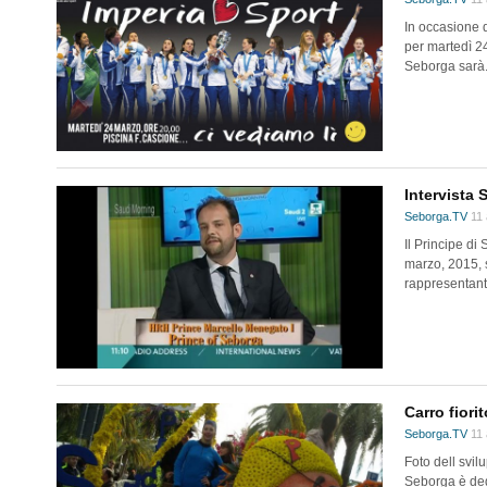
In occasione 
per martedì 24
Seborga sarà.
Intervista 
Seborga.TV
11 
Il Principe di
marzo, 2015, 
rappresentante
Carro fiori
Seborga.TV
11 
Foto dell svil
Seborga è dedi