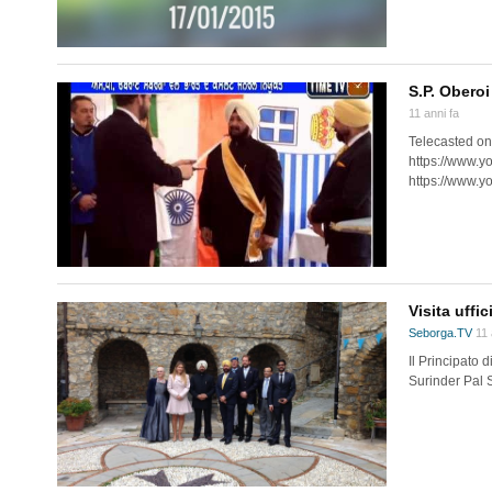
S.P. Obero
11 anni fa
Telecasted on 
https://www.y
https://www.y
Visita uffi
Seborga.TV
11 
Il Principato 
Surinder Pal S