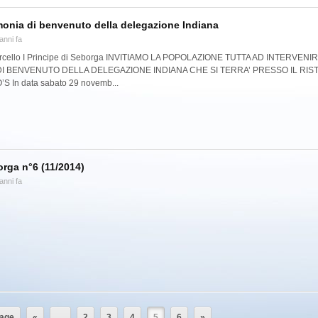
imonia di benvenuto della delegazione Indiana
anni fa
arcello I Principe di Seborga INVITIAMO LA POPOLAZIONE TUTTA AD INTERVENI
DI BENVENUTO DELLA DELEGAZIONE INDIANA CHE SI TERRA’ PRESSO IL RI
 In data sabato 29 novemb...
orga n°6 (11/2014)
anni fa
page
«
…
2
3
4
5
6
»