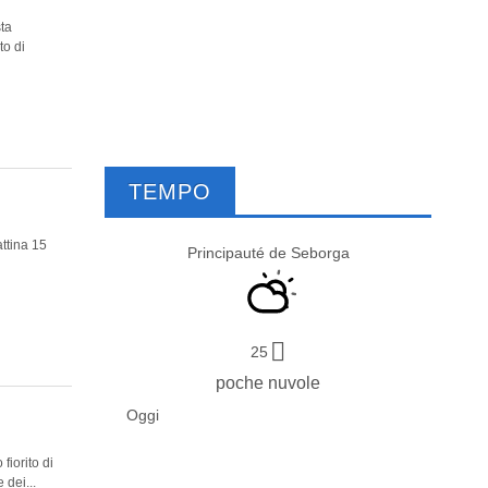
sta
to di
TEMPO
ttina 15
Principauté de Seborga
25
poche nuvole
Oggi
fiorito di
 dei...