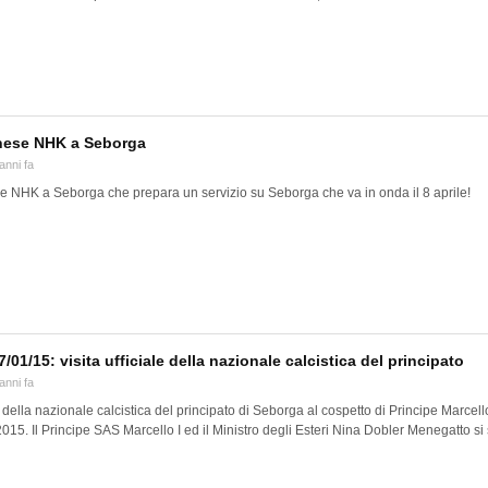
nese NHK a Seborga
anni fa
 NHK a Seborga che prepara un servizio su Seborga che va in onda il 8 aprile!
/01/15: visita ufficiale della nazionale calcistica del principato
anni fa
le della nazionale calcistica del principato di Seborga al cospetto di Principe Marcello
015. Il Principe SAS Marcello I ed il Ministro degli Esteri Nina Dobler Menegatto si s