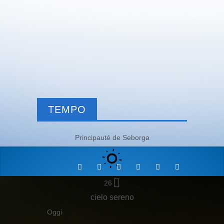
TEMPO
Principauté de Seborga
26
cielo sereno
Oggi