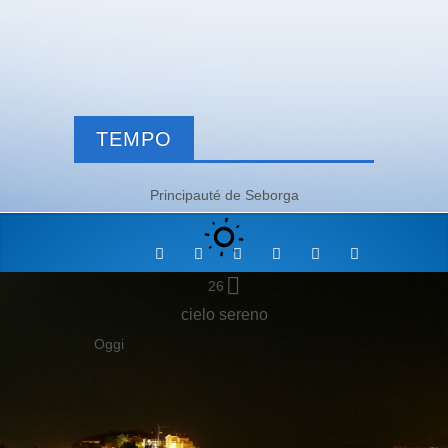
TEMPO
Principauté de Seborga
26
cielo sereno
Oggi