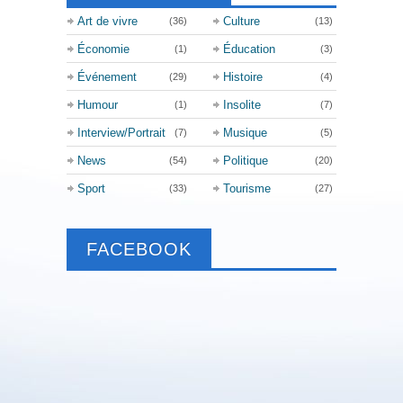
Art de vivre
Culture
(36)
(13)
Économie
Éducation
(1)
(3)
Événement
Histoire
(29)
(4)
Humour
Insolite
(1)
(7)
Interview/Portrait
Musique
(7)
(5)
News
Politique
(54)
(20)
Sport
Tourisme
(33)
(27)
FACEBOOK