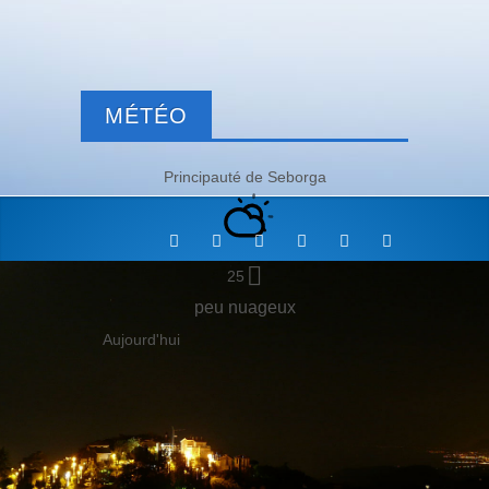
MÉTÉO
Principauté de Seborga
25
peu nuageux
Aujourd'hui