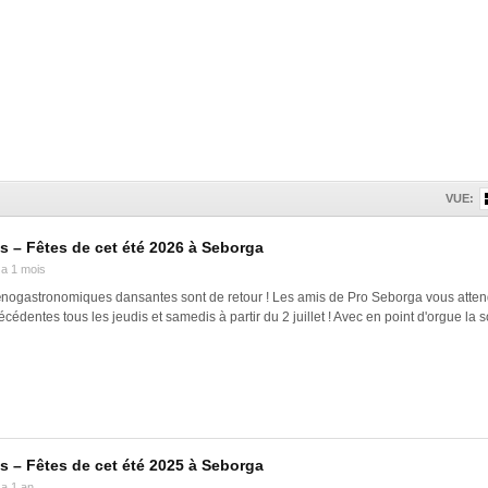
VUE:
 – Fêtes de cet été 2026 à Seborga
y a 1 mois
nogastronomiques dansantes sont de retour ! Les amis de Pro Seborga vous att
cédentes tous les jeudis et samedis à partir du 2 juillet ! Avec en point d'orgue la 
 – Fêtes de cet été 2025 à Seborga
y a 1 an