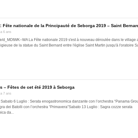
: Fête nationale de la Principauté de Seborga 2019 – Saint Bernar
y a 6 ans
.be/d_MDtWK--WA La Fête nationale 2019 s'est à nouveau déroulée dans le village 
igieuse de la statue du Saint Bernard entre l'église Saint Martin jusqu'à l'oratoire Sa
 – Fêtes de cet été 2019 à Seborga
y a 7 ans
Sabato 6 Luglio : Serata enogastronomica danzante con l’orchestra “Panama Gro
gra dei Batolli con l’orchestra “Primavera”Sabato 13 Luglio : Sagra cozze serata
ca da...