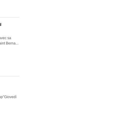
d
avec sa
int Berna...
up”Giovedì