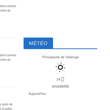
endent comme
soirée du
MÉTÉO
endent comme
Principauté de Seborga
soirée du
24
ensoleillé
Aujourd'hui
es amis de
 juillet...