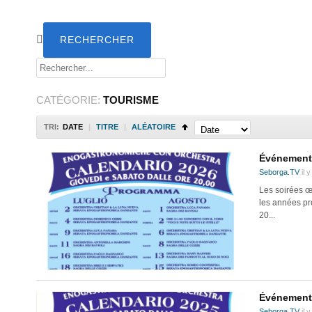
CATÉGORIE:
TOURISME
TRI:
DATE
|
TITRE
|
ALÉATOIRE
Événements
Seborga.TV
il 
Les soirées œ
les années pré
20...
Événements
Seborga.TV
il 