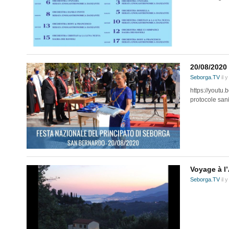
20/08/2020 
Seborga.TV
il 
https://youtu
protocole sani
Voyage à l
Seborga.TV
il 