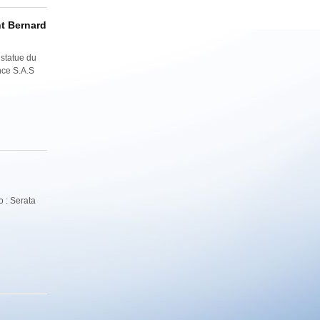
t Bernard
 statue du
ince S.A.S
 : Serata