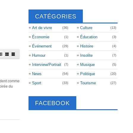
CATÉGORIES
Art de vivre
Culture
(36)
(13)
Économie
Éducation
(1)
(3)
Événement
Histoire
(29)
(4)
Humour
Insolite
(1)
(7)
Interview/Portrait
Musique
(7)
(5)
News
Politique
(54)
(20)
endent comme
Sport
Tourisme
(33)
(27)
soirée du
FACEBOOK