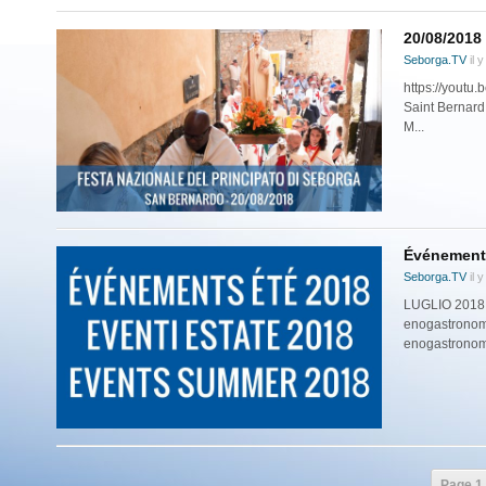
20/08/201
Seborga.TV
il 
https://youtu
Saint Bernard 
M...
Événements
Seborga.TV
il 
LUGLIO 2018 S
enogastronomi
enogastronom
Page 1 