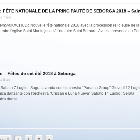
8 : FÊTE NATIONALE DE LA PRINCIPAUTÉ DE SEBORGA 2018 – Sain
y a 7 ans
.be/h5y0KXCHUDc Nouvelle fête nationale 2018 avec la procession religieuse de la
entre l'église Saint Martin jusqu'à l'oratoire Saint Bernard. Avec la présence du Pr
 – Fêtes de cet été 2018 à Seborga
y a 8 ans
abato 7 Luglio : Sagra lavanda con l’orchestra “Panama Group” Giovedì 12 Luglio
ca danzante con l’orchestra “Cristian e Luna Nueva” Sabato 14 Luglio : Serata
ica danza...
sur 3
1
2
3
»