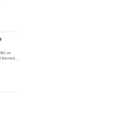
d
fet, un
 Bernard, ...