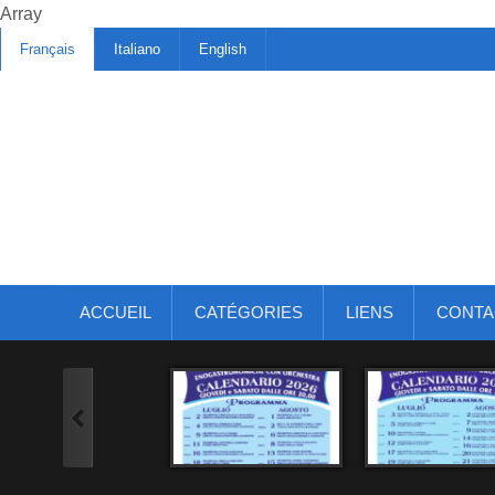
Array
Français
Italiano
English
ACCUEIL
CATÉGORIES
LIENS
CONTA