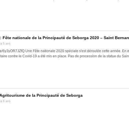
: Fête nationale de la Principauté de Seborga 2020 – Saint Bernar
y a 5 ans
.be/6y3yOR7JZfQ Une Fête nationale 2020 spéciale s'est déroulée cette année. En ef
taire contre le Covid-19 a été mis en place. Pas de procession de la statue du Saint
’Agritourisme de la Principauté de Seborga
y a 6 ans