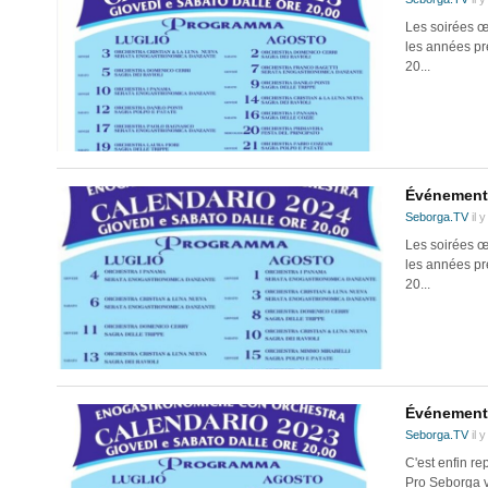
Les soirées œ
les années pré
20...
Événements
Seborga.TV
il 
Les soirées œ
les années pré
20...
Événements
Seborga.TV
il 
C'est enfin r
Pro Seborga v