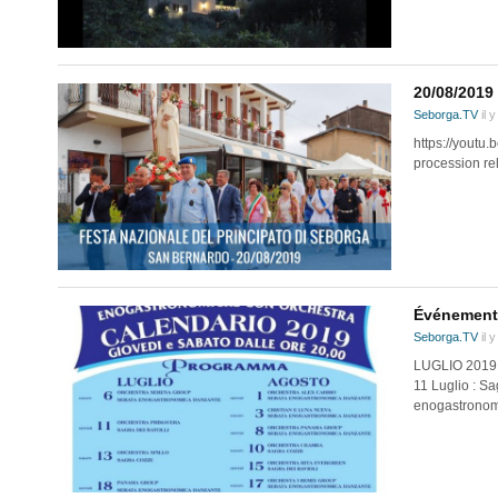
20/08/2019 
Seborga.TV
il 
https://youtu
procession rel
Événements
Seborga.TV
il 
LUGLIO 2019 
11 Luglio : Sa
enogastronomi