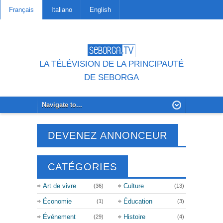
Français
Italiano
English
LA TÉLÉVISION DE LA PRINCIPAUTÉ
DE SEBORGA
DEVENEZ ANNONCEUR
CATÉGORIES
Art de vivre
Culture
(36)
(13)
Économie
Éducation
(1)
(3)
Événement
Histoire
(29)
(4)