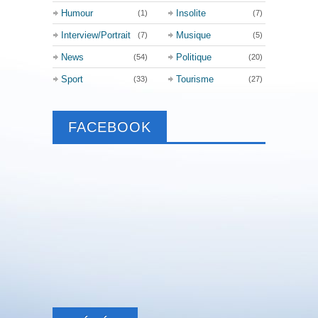
Humour
Insolite
(1)
(7)
Interview/Portrait
Musique
(7)
(5)
News
Politique
(54)
(20)
Sport
Tourisme
(33)
(27)
FACEBOOK