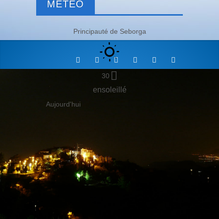
MÉTÉO
Principauté de Seborga
30
ensoleillé
Aujourd'hui