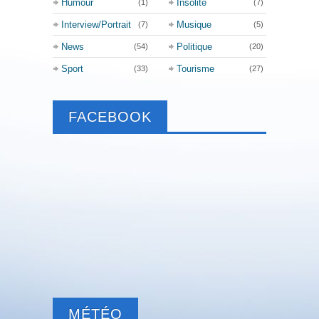
Humour
Insolite
(1)
(7)
Interview/Portrait
Musique
(7)
(5)
News
Politique
(54)
(20)
Sport
Tourisme
(33)
(27)
FACEBOOK
MÉTÉO