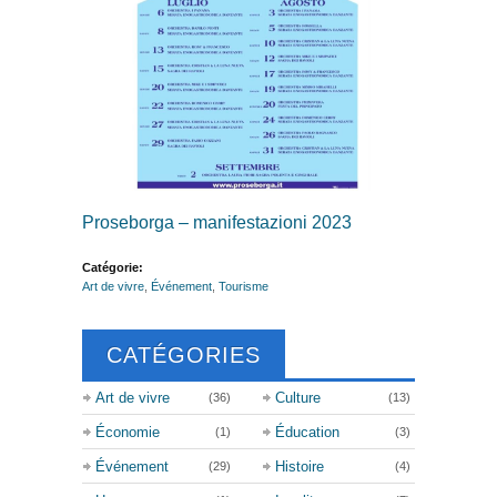
Proseborga – manifestazioni 2023
Catégorie:
Art de vivre
,
Événement
,
Tourisme
CATÉGORIES
Art de vivre
Culture
(36)
(13)
Économie
Éducation
(1)
(3)
Événement
Histoire
(29)
(4)