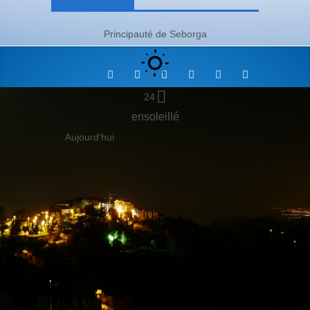
Principauté de Seborga
24
ensoleillé
Aujourd'hui