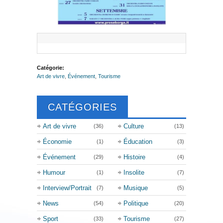
Catégorie:
Art de vivre
,
Événement
,
Tourisme
CATÉGORIES
Art de vivre
Culture
(36)
(13)
Économie
Éducation
(1)
(3)
Événement
Histoire
(29)
(4)
Humour
Insolite
(1)
(7)
Interview/Portrait
Musique
(7)
(5)
News
Politique
(54)
(20)
Sport
Tourisme
(33)
(27)