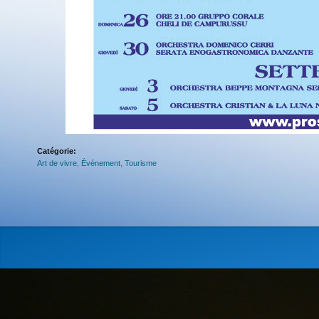
Catégorie:
Art de vivre
,
Événement
,
Tourisme