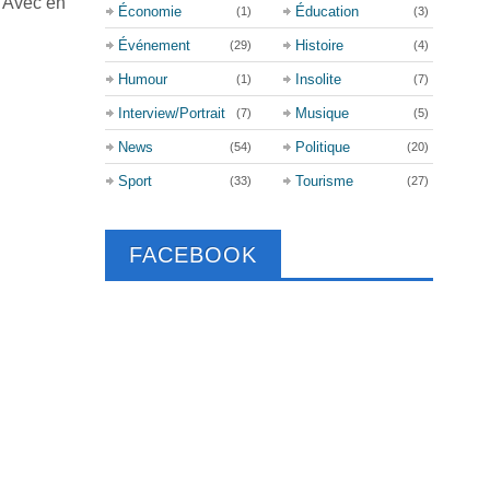
! Avec en
Économie
Éducation
(1)
(3)
Événement
Histoire
(29)
(4)
Humour
Insolite
(1)
(7)
Interview/Portrait
Musique
(7)
(5)
News
Politique
(54)
(20)
Sport
Tourisme
(33)
(27)
FACEBOOK