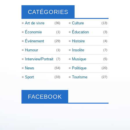
CATÉGORIES
Art de vivre
Culture
(36)
(13)
Économie
Éducation
(1)
(3)
Événement
Histoire
(29)
(4)
Humour
Insolite
(1)
(7)
Interview/Portrait
Musique
(7)
(5)
News
Politique
(54)
(20)
Sport
Tourisme
(33)
(27)
FACEBOOK