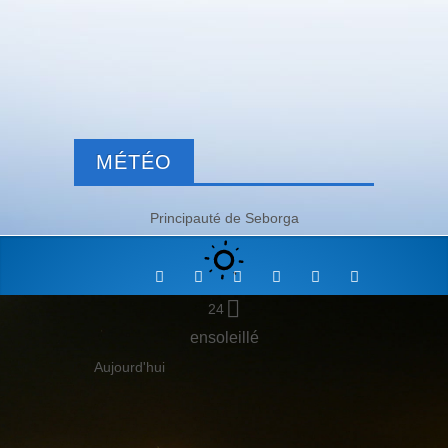
MÉTÉO
Principauté de Seborga
24
ensoleillé
Aujourd'hui