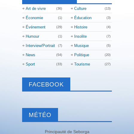
Art de vivre
Culture
(36)
(13)
Économie
Éducation
(1)
(3)
Événement
Histoire
(29)
(4)
Humour
Insolite
(1)
(7)
Interview/Portrait
Musique
(7)
(5)
News
Politique
(54)
(20)
Sport
Tourisme
(33)
(27)
FACEBOOK
MÉTÉO
Principauté de Seborga