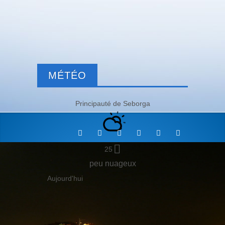
MÉTÉO
Principauté de Seborga
25
peu nuageux
Aujourd'hui