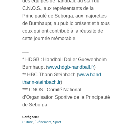
des équipes de handball, au staff du
C.N.O.S., aux représentants de la
Principauté de Seborga, aux majorettes
de Burnhaupt, au public présent et à tous
ceux qui ont contribué à la réussite de
cette journée mémorable.
—-
* HDGB : Handball Doller Guewenheim
Burnhaupt (
www.hdgb-handball.fr
)
** HBC Thann Steinbach (
www.hand-
thann-steinbach.fr
)
*** CNOS : Comité National
d’Organisation Sportive de la Principauté
de Seborga
Catégorie:
Culture
,
Événement
,
Sport