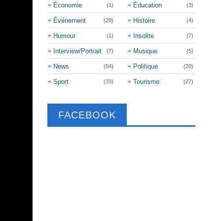
Économie
Éducation
(1)
(3)
Événement
Histoire
(29)
(4)
Humour
Insolite
(1)
(7)
Interview/Portrait
Musique
(7)
(5)
News
Politique
(54)
(20)
Sport
Tourisme
(33)
(27)
FACEBOOK