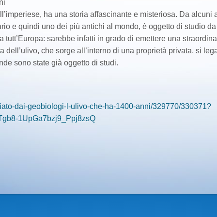
ni
l’imperiese, ha una storia affascinante e misteriosa. Da alcuni 
rio e quindi uno dei più antichi al mondo, è oggetto di studio da
da tutt’Europa: sarebbe infatti in grado di emettere una straordina
 dell’ulivo, che sorge all’interno di una proprietà privata, si leg
nde sono state già oggetto di studi.
udiato-dai-geobiologi-l-ulivo-che-ha-1400-anni/329770/330371?
Tgb8-1UpGa7bzj9_Ppj8zsQ