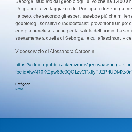
Seborga, studiato dai geobiologi l’ulivo che ha 1.400 an
Un grande ulivo taggiasco del Principato di Seborga, nel
l’albero, che secondo gli esperti sarebbe più che millena
geobiologi, sensitivi e radioestesisti provenienti un po’ 
energia benefica, anche per la salute dell’uomo. La storia
strettamente a quella di Seborga, le cui affascinanti vice
Videoservizio di Alessandra Carbonini
https://video.repubblica.it/edizione/genova/seborga-st
fbclid=IwAR0rX2pw63c0QO1zvCPxfIyPJZPrIUDMXx0r
Catégorie:
News