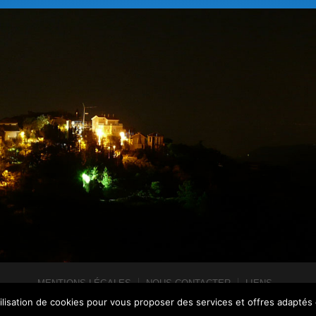
MENTIONS LÉGALES
NOUS CONTACTER
LIENS
FRANÇAIS
ITALIANO
ENGLISH
tilisation de cookies pour vous proposer des services et offres adaptés