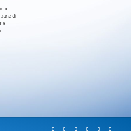
anni
 parte di
ria
a