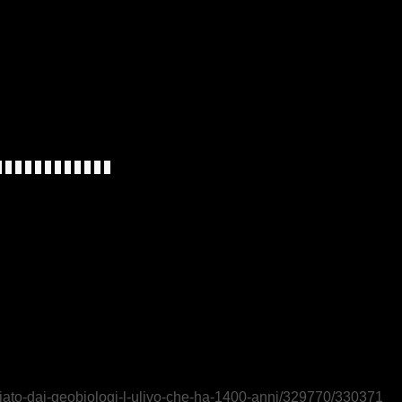
udiato-dai-geobiologi-l-ulivo-che-ha-1400-anni/329770/330371