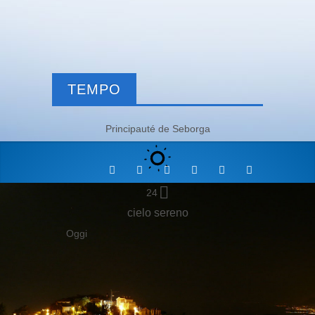
TEMPO
Principauté de Seborga
24
cielo sereno
Oggi