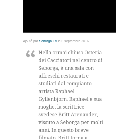
Ajouté par
Seborga.TV
le 6 septembre 2016
Nella ormai chiuso Osteria
dei Cacciatori nel centro di
Seborga, è una sala con
affreschi restaurati e
studiati dal compianto
artista Raphael
Gyllenbjorn. Raphael e sua
moglie, la scrittrice
svedese Britt Arenander,
vissuto a Seborga per molti
anni. In questo breve
filmato, Britt torna a