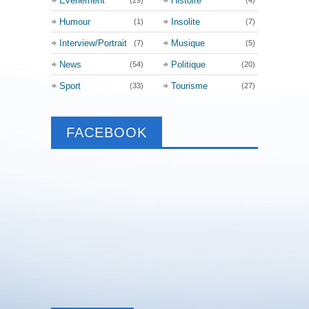
Événement
Histoire
(29)
(4)
Humour
Insolite
(1)
(7)
Interview/Portrait
Musique
(7)
(5)
News
Politique
(54)
(20)
Sport
Tourisme
(33)
(27)
FACEBOOK