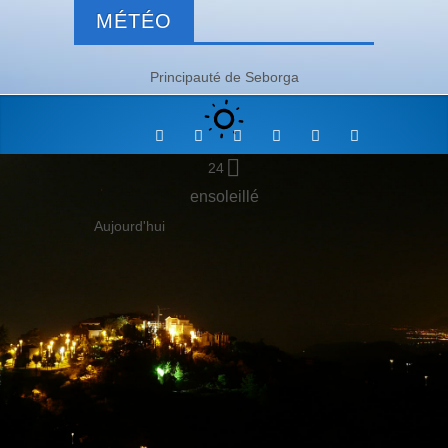
MÉTÉO
Principauté de Seborga
24
ensoleillé
Aujourd'hui