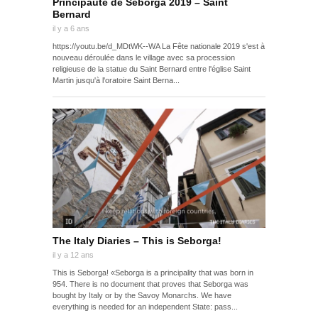
Principauté de Seborga 2019 – Saint
Bernard
il y a 6 ans
https://youtu.be/d_MDtWK--WA La Fête nationale 2019 s'est à
nouveau déroulée dans le village avec sa procession
religieuse de la statue du Saint Bernard entre l'église Saint
Martin jusqu'à l'oratoire Saint Berna...
The Italy Diaries – This is Seborga!
il y a 12 ans
This is Seborga! «Seborga is a principality that was born in
954. There is no document that proves that Seborga was
bought by Italy or by the Savoy Monarchs. We have
everything is needed for an independent State: pass...