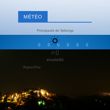
MÉTÉO
Principauté de Seborga
27
ensoleillé
Aujourd'hui